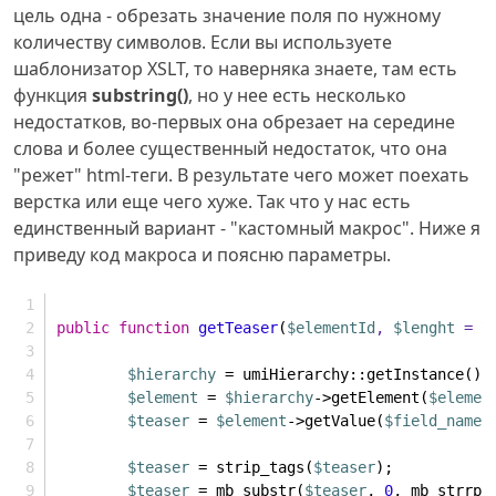
цель одна - обрезать значение поля по нужному
количеству символов. Если вы используете
шаблонизатор XSLT, то наверняка знаете, там есть
функция
substring()
, но у нее есть несколько
недостатков, во-первых она обрезает на середине
слова и более существенный недостаток, что она
"режет" html-теги. В результате чего может поехать
верстка или еще чего хуже. Так что у нас есть
единственный вариант - "кастомный макрос". Ниже я
приведу код макроса и поясню параметры.
public
function
getTeaser
(
$elementId
, 
$lenght
 = 
7
$hierarchy
 = umiHierarchy::getInstance();
$element
 = 
$hierarchy
->getElement(
$elemen
$teaser
 = 
$element
->getValue(
$field_name
)
$teaser
 = strip_tags(
$teaser
);
$teaser
 = mb_substr(
$teaser
, 
0
, mb_strrpo