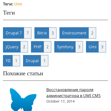
Теги:
Umi
Теги
Drupal 7
7
Bitrix
3
Enviroument
2
jQuery
2
PHP
2
Symfony
3
Umi
3
YII
1
Drupal
1
Похожие статьи
Восстановление пароля
администратора в UMI CMS
October 17, 2014