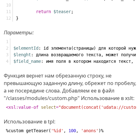
return
$teaser
;
}
Параметры:
$elementId
: id элемента(страницы) для которой нужн
$lenght
: длина возвращаемого текста, может получит
$field_name
: имя поля в котором находится текст, п
Функция вернет нам обрезанную строку, не
превышающую заданную длину, обрежет по пробелу,
а не посередине слова. Добавляем ее в файл
"/classes/modules/custom.php" Использование в xslt:
<
xsl:value-of
select
=
"document(concat('udata://custom
Использование в tpl:
%custom getTeaser(
'%id'
, 
100
, 
'anons'
)%