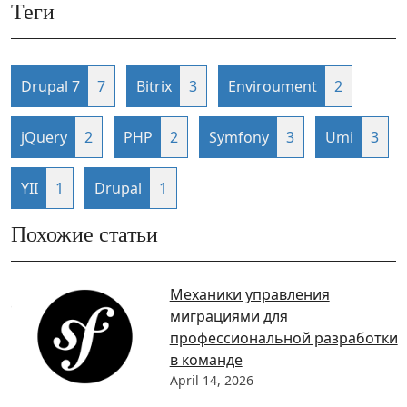
Теги
Drupal 7
7
Bitrix
3
Enviroument
2
jQuery
2
PHP
2
Symfony
3
Umi
3
YII
1
Drupal
1
Похожие статьи
Механики управления
миграциями для
профессиональной разработки
в команде
April 14, 2026