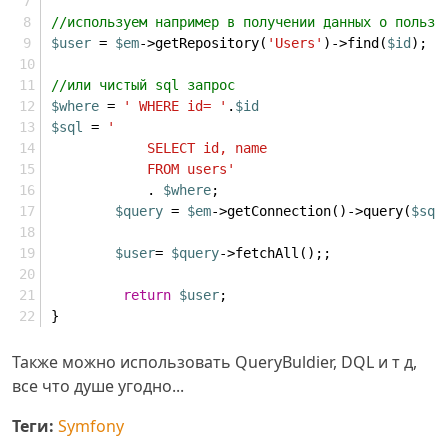
//используем например в получении данных о пользо
$user
 = 
$em
->getRepository(
'Users'
)->find(
$id
);
//или чистый sql запрос
$where
 = 
' WHERE id= '
.
$id
$sql
 = 
'
            SELECT id, name
            FROM users'
            . 
$where
;
$query
 = 
$em
->getConnection()->query(
$sql
$user
= 
$query
->fetchAll();;
return
$user
;
}
Также можно использовать QueryBuldier, DQL и т д,
все что душе угодно...
Теги:
Symfony