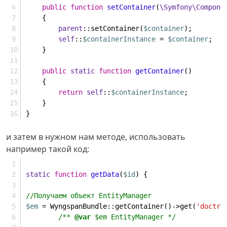
public
function
setContainer
(
\Symfony\Compone
    {
parent
::setContainer(
$container
);
self
::
$containerInstance
 = 
$container
;
    }
public
static
function
getContainer
(
)
    {
return
self
::
$containerInstance
;
    }
}
и затем в нужном нам методе, использовать
например такой код:
static
function
getData
(
$id
) 
{
//Получаем объект EntityManager
$em
 = WyngspanBundle::getContainer()->get(
'doctri
/** 
@var
 $em EntityManager */