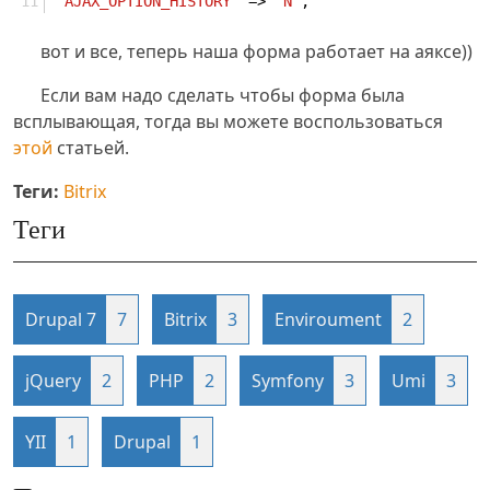
"AJAX_OPTION_HISTORY"
 => 
"N"
,
вот и все, теперь наша форма работает на аяксе))
Если вам надо сделать чтобы форма была
всплывающая, тогда вы можете воспользоваться
этой
статьей.
Теги:
Bitrix
Теги
Drupal 7
7
Bitrix
3
Enviroument
2
jQuery
2
PHP
2
Symfony
3
Umi
3
YII
1
Drupal
1