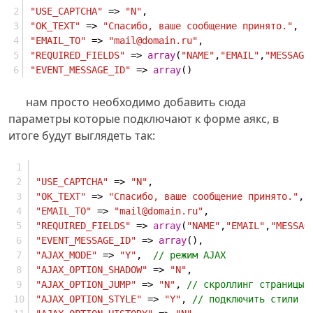
"USE_CAPTCHA"
 => 
"N"
,
"OK_TEXT"
 => 
"Спасибо, ваше сообщение принято."
,
"EMAIL_TO"
 => 
"mail@domain.ru"
,
"REQUIRED_FIELDS"
 => 
array
(
"NAME"
,
"EMAIL"
,
"MESSAGE
"EVENT_MESSAGE_ID"
 => 
array
()
нам просто необходимо добавить сюда
параметры которые подключают к форме аякс, в
итоге будут выглядеть так:
"USE_CAPTCHA"
 => 
"N"
,
"OK_TEXT"
 => 
"Спасибо, ваше сообщение принято."
,
"EMAIL_TO"
 => 
"mail@domain.ru"
,
"REQUIRED_FIELDS"
 => 
array
(
"NAME"
,
"EMAIL"
,
"MESSAG
"EVENT_MESSAGE_ID"
 => 
array
(),
"AJAX_MODE"
 => 
"Y"
,  
// режим AJAX
"AJAX_OPTION_SHADOW"
 => 
"N"
, 
"AJAX_OPTION_JUMP"
 => 
"N"
, 
// скроллинг страницы 
"AJAX_OPTION_STYLE"
 => 
"Y"
, 
// подключить стили